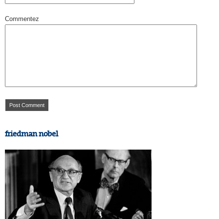
Commentez
friedman nobel