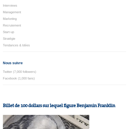
Interviews
Management
Marketing
Recrutement
Start-up
Stratégie
Tendances & Idées
Nous suivre
Twitter (7,000 followers)
Facebook (1,000 fans)
Billet de 100 dollars sur lequel figure Benjamin Franklin