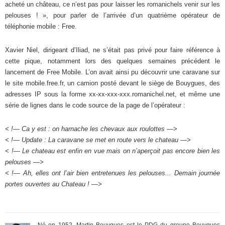
acheté un château, ce n’est pas pour laisser les romanichels venir sur les
pelouses ! », pour parler de l’arrivée d’un quatrième opérateur de
téléphonie mobile : Free.
Xavier Niel, dirigeant d’Iliad, ne s’était pas privé pour faire référence à
cette pique, notamment lors des quelques semaines précédent le
lancement de Free Mobile. L’on avait ainsi pu découvrir une caravane sur
le site mobile.free.fr, un camion posté devant le siège de Bouygues, des
adresses IP sous la forme xx-xx-xxx-xxx.romanichel.net, et même une
série de lignes dans le code source de la page de l’opérateur :
< !— Ca y est : on harnache les chevaux aux roulottes —>
< !— Update : La caravane se met en route vers le chateau —>
< !— Le chateau est enfin en vue mais on n’aperçoit pas encore bien les
pelouses —>
< !— Ah, elles ont l’air bien entretenues les pelouses... Demain journée
portes ouvertes au Chateau ! —>
Né en 1952, Martin Bouygues est le PDG du groupe Bouygues