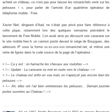
acheté un château, ce n’est pas pour laisser les romanichels venir sur les
pelouses ! », pour parler de l’arrivée d’un quatrième opérateur de
téléphonie mobile : Free.
Xavier Niel, dirigeant d’Iliad, ne s’était pas privé pour faire référence à
cette pique, notamment lors des quelques semaines précédent le
lancement de Free Mobile. L’on avait ainsi pu découvrir une caravane sur
le site mobile.free.fr, un camion posté devant le siège de Bouygues, des
adresses IP sous la forme xx-xx-xxx-xxx.romanichel.net, et même une
série de lignes dans le code source de la page de l’opérateur :
< !— Ca y est : on harnache les chevaux aux roulottes —>
< !— Update : La caravane se met en route vers le chateau —>
< !— Le chateau est enfin en vue mais on n’aperçoit pas encore bien les
pelouses —>
< !— Ah, elles ont l’air bien entretenues les pelouses... Demain journée
portes ouvertes au Chateau ! —>
Né en 1952, Martin Bouygues est le PDG du groupe Bouygues