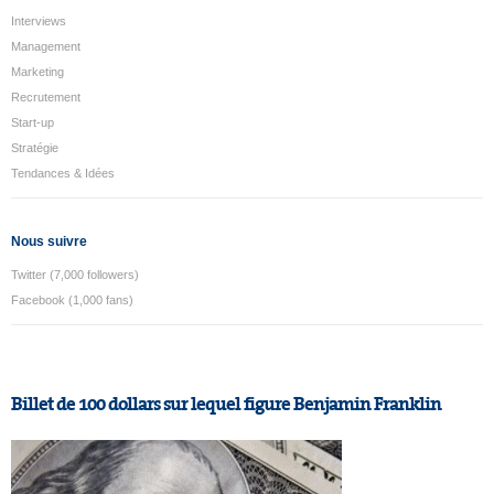
Interviews
Management
Marketing
Recrutement
Start-up
Stratégie
Tendances & Idées
Nous suivre
Twitter (7,000 followers)
Facebook (1,000 fans)
Billet de 100 dollars sur lequel figure Benjamin Franklin