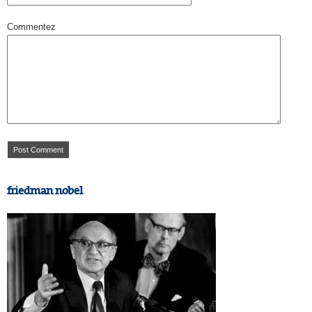
Commentez
friedman nobel