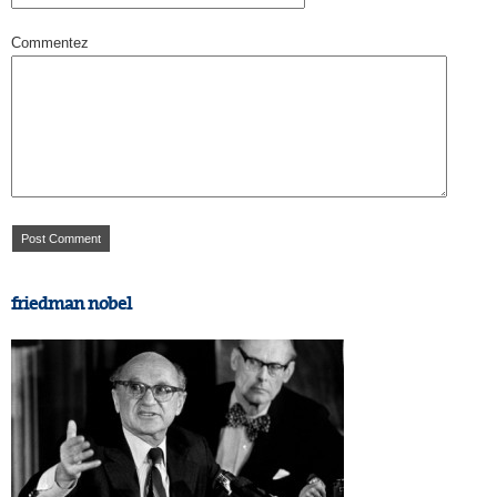
Commentez
friedman nobel