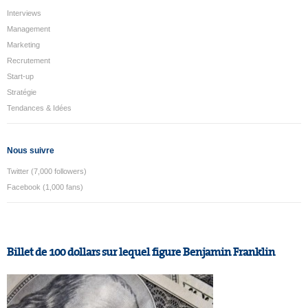
Interviews
Management
Marketing
Recrutement
Start-up
Stratégie
Tendances & Idées
Nous suivre
Twitter (7,000 followers)
Facebook (1,000 fans)
Billet de 100 dollars sur lequel figure Benjamin Franklin