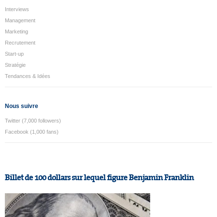
Interviews
Management
Marketing
Recrutement
Start-up
Stratégie
Tendances & Idées
Nous suivre
Twitter (7,000 followers)
Facebook (1,000 fans)
Billet de 100 dollars sur lequel figure Benjamin Franklin