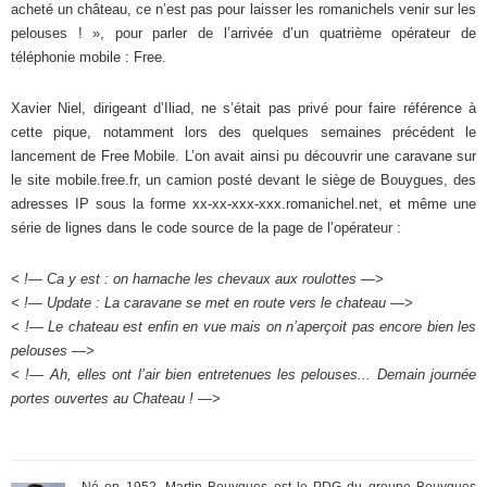
acheté un château, ce n’est pas pour laisser les romanichels venir sur les
pelouses ! », pour parler de l’arrivée d’un quatrième opérateur de
téléphonie mobile : Free.
Xavier Niel, dirigeant d’Iliad, ne s’était pas privé pour faire référence à
cette pique, notamment lors des quelques semaines précédent le
lancement de Free Mobile. L’on avait ainsi pu découvrir une caravane sur
le site mobile.free.fr, un camion posté devant le siège de Bouygues, des
adresses IP sous la forme xx-xx-xxx-xxx.romanichel.net, et même une
série de lignes dans le code source de la page de l’opérateur :
< !— Ca y est : on harnache les chevaux aux roulottes —>
< !— Update : La caravane se met en route vers le chateau —>
< !— Le chateau est enfin en vue mais on n’aperçoit pas encore bien les
pelouses —>
< !— Ah, elles ont l’air bien entretenues les pelouses... Demain journée
portes ouvertes au Chateau ! —>
Né en 1952, Martin Bouygues est le PDG du groupe Bouygues