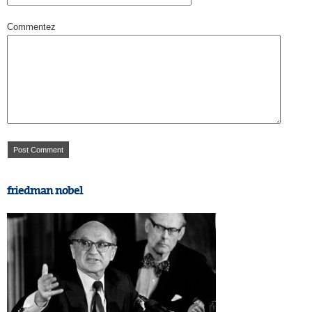
Commentez
friedman nobel