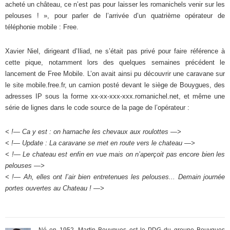
acheté un château, ce n’est pas pour laisser les romanichels venir sur les
pelouses ! », pour parler de l’arrivée d’un quatrième opérateur de
téléphonie mobile : Free.
Xavier Niel, dirigeant d’Iliad, ne s’était pas privé pour faire référence à
cette pique, notamment lors des quelques semaines précédent le
lancement de Free Mobile. L’on avait ainsi pu découvrir une caravane sur
le site mobile.free.fr, un camion posté devant le siège de Bouygues, des
adresses IP sous la forme xx-xx-xxx-xxx.romanichel.net, et même une
série de lignes dans le code source de la page de l’opérateur :
< !— Ca y est : on harnache les chevaux aux roulottes —>
< !— Update : La caravane se met en route vers le chateau —>
< !— Le chateau est enfin en vue mais on n’aperçoit pas encore bien les
pelouses —>
< !— Ah, elles ont l’air bien entretenues les pelouses... Demain journée
portes ouvertes au Chateau ! —>
Né en 1952, Martin Bouygues est le PDG du groupe Bouygues