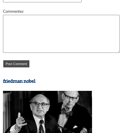
Commentez
friedman nobel