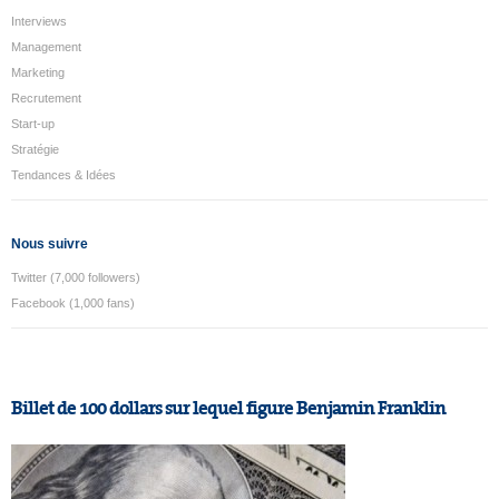
Interviews
Management
Marketing
Recrutement
Start-up
Stratégie
Tendances & Idées
Nous suivre
Twitter (7,000 followers)
Facebook (1,000 fans)
Billet de 100 dollars sur lequel figure Benjamin Franklin