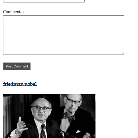
Commentez
friedman nobel