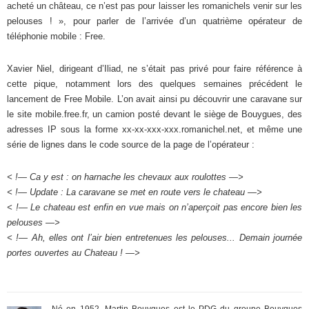
acheté un château, ce n’est pas pour laisser les romanichels venir sur les
pelouses ! », pour parler de l’arrivée d’un quatrième opérateur de
téléphonie mobile : Free.
Xavier Niel, dirigeant d’Iliad, ne s’était pas privé pour faire référence à
cette pique, notamment lors des quelques semaines précédent le
lancement de Free Mobile. L’on avait ainsi pu découvrir une caravane sur
le site mobile.free.fr, un camion posté devant le siège de Bouygues, des
adresses IP sous la forme xx-xx-xxx-xxx.romanichel.net, et même une
série de lignes dans le code source de la page de l’opérateur :
< !— Ca y est : on harnache les chevaux aux roulottes —>
< !— Update : La caravane se met en route vers le chateau —>
< !— Le chateau est enfin en vue mais on n’aperçoit pas encore bien les
pelouses —>
< !— Ah, elles ont l’air bien entretenues les pelouses... Demain journée
portes ouvertes au Chateau ! —>
Né en 1952, Martin Bouygues est le PDG du groupe Bouygues