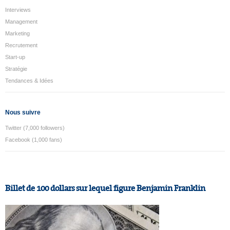
Interviews
Management
Marketing
Recrutement
Start-up
Stratégie
Tendances & Idées
Nous suivre
Twitter (7,000 followers)
Facebook (1,000 fans)
Billet de 100 dollars sur lequel figure Benjamin Franklin