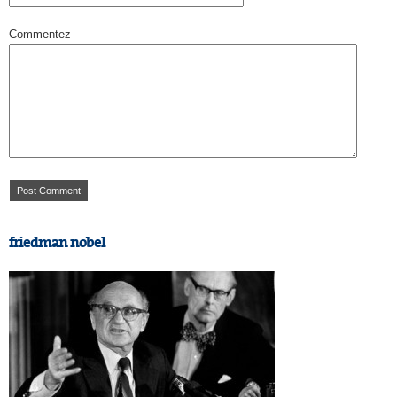
Commentez
friedman nobel