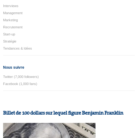
Interviews
Management
Marketing
Recrutement
Start-up
Stratégie
Tendances & Idées
Nous suivre
Twitter (7,000 followers)
Facebook (1,000 fans)
Billet de 100 dollars sur lequel figure Benjamin Franklin