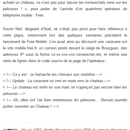
acheté un château, ce n’est pas pour laisser les romanichels venir sur les
pelouses ! », pour parler de l’arrivée d’un quatrième opérateur de
téléphonie mobile : Free.
Xavier Niel, dirigeant d’Iliad, ne s’était pas privé pour faire référence à
cette pique, notamment lors des quelques semaines précédent le
lancement de Free Mobile. L’on avait ainsi pu découvrir une caravane sur
le site mobile.free.fr, un camion posté devant le siège de Bouygues, des
adresses IP sous la forme xx-xx-xxx-xxx.romanichel.net, et même une
série de lignes dans le code source de la page de l’opérateur :
< !— Ca y est : on harnache les chevaux aux roulottes —>
< !— Update : La caravane se met en route vers le chateau —>
< !— Le chateau est enfin en vue mais on n’aperçoit pas encore bien les
pelouses —>
< !— Ah, elles ont l’air bien entretenues les pelouses... Demain journée
portes ouvertes au Chateau ! —>
Né en 1952, Martin Bouygues est le PDG du groupe Bouygues