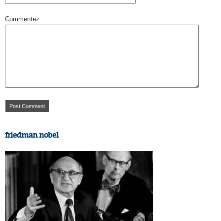
Commentez
friedman nobel