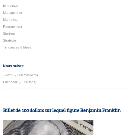
Interviews
Management
Marketing
Recrutement
Start-up
Stratégie
Tendances & Idées
Nous suivre
Twitter (7,000 followers)
Facebook (1,000 fans)
Billet de 100 dollars sur lequel figure Benjamin Franklin