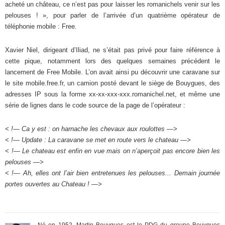
acheté un château, ce n’est pas pour laisser les romanichels venir sur les
pelouses ! », pour parler de l’arrivée d’un quatrième opérateur de
téléphonie mobile : Free.
Xavier Niel, dirigeant d’Iliad, ne s’était pas privé pour faire référence à
cette pique, notamment lors des quelques semaines précédent le
lancement de Free Mobile. L’on avait ainsi pu découvrir une caravane sur
le site mobile.free.fr, un camion posté devant le siège de Bouygues, des
adresses IP sous la forme xx-xx-xxx-xxx.romanichel.net, et même une
série de lignes dans le code source de la page de l’opérateur :
< !— Ca y est : on harnache les chevaux aux roulottes —>
< !— Update : La caravane se met en route vers le chateau —>
< !— Le chateau est enfin en vue mais on n’aperçoit pas encore bien les
pelouses —>
< !— Ah, elles ont l’air bien entretenues les pelouses... Demain journée
portes ouvertes au Chateau ! —>
Né en 1952, Martin Bouygues est le PDG du groupe Bouygues