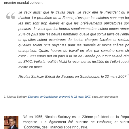
premier mandat obligent.
Je veux aussi que le travail paye. Je veux être le Président du p
d’achat. Le problème de la France, c’est que les salaires sont trop b
les prix sont trop élevés et que les prélèvements obligatoires son
pesants. Je veux que les heures supplémentaires soient toutes rému
25% de plus que les heures normales, quelle que soit la taille de l’entr
et qu’elles soient exonérées de toutes charges fiscales et sociale
qu’elles soient plus payantes pour les salariés et moins chères po
entreprises. Quatre heures de travail en plus par semaine sans ch
c’est 1.980 euros net en plus à la fin de l’année pour tout salarié r
au SMIC. Voilà la réalité ! Voilà la récompense justifiée de l’effort que 
mettre en place !
1
Nicolas Sarkozy, Extrait du discours en Guadeloupe, le 22 mars 2007
1. Nicolas Sarkozy,
Discours en Guadeloupe, prononcé le 22 mars 2007
, sites.univ-provence.fr
Né en 1955, Nicolas Sarkozy est le 23ème président de la Répu
française. Il a également été Ministre de l'Intérieur, et Minis
l'Économie, des Finances et de l'Industrie.