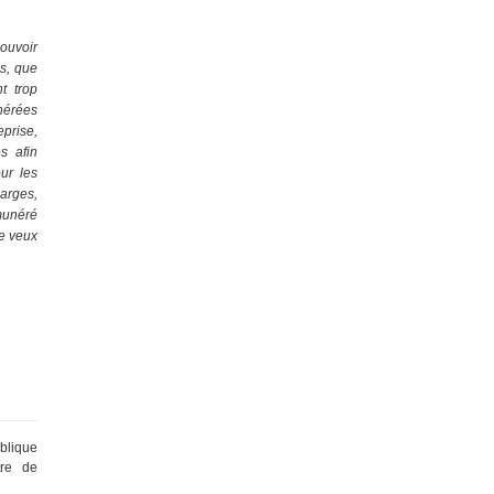
ouvoir
as, que
t trop
nérées
eprise,
s afin
ur les
arges,
émunéré
je veux
blique
tre de