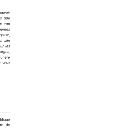
ouvoir
as, que
t trop
nérées
eprise,
s afin
ur les
arges,
émunéré
je veux
blique
tre de