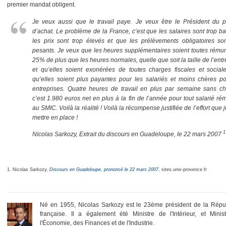
premier mandat obligent.
Je veux aussi que le travail paye. Je veux être le Président du p
d’achat. Le problème de la France, c’est que les salaires sont trop b
les prix sont trop élevés et que les prélèvements obligatoires son
pesants. Je veux que les heures supplémentaires soient toutes rému
25% de plus que les heures normales, quelle que soit la taille de l’entr
et qu’elles soient exonérées de toutes charges fiscales et sociale
qu’elles soient plus payantes pour les salariés et moins chères po
entreprises. Quatre heures de travail en plus par semaine sans ch
c’est 1.980 euros net en plus à la fin de l’année pour tout salarié r
au SMIC. Voilà la réalité ! Voilà la récompense justifiée de l’effort que 
mettre en place !
1
Nicolas Sarkozy, Extrait du discours en Guadeloupe, le 22 mars 2007
1. Nicolas Sarkozy,
Discours en Guadeloupe, prononcé le 22 mars 2007
, sites.univ-provence.fr
Né en 1955, Nicolas Sarkozy est le 23ème président de la Répu
française. Il a également été Ministre de l'Intérieur, et Minis
l'Économie, des Finances et de l'Industrie.