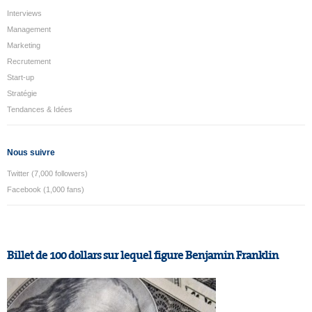
Interviews
Management
Marketing
Recrutement
Start-up
Stratégie
Tendances & Idées
Nous suivre
Twitter (7,000 followers)
Facebook (1,000 fans)
Billet de 100 dollars sur lequel figure Benjamin Franklin