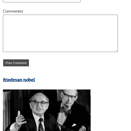
Commentez
friedman nobel