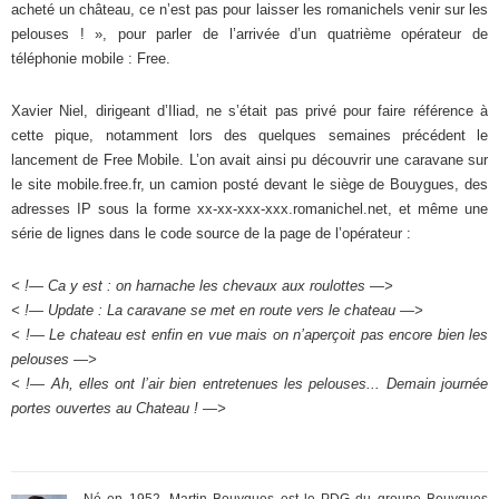
acheté un château, ce n’est pas pour laisser les romanichels venir sur les
pelouses ! », pour parler de l’arrivée d’un quatrième opérateur de
téléphonie mobile : Free.
Xavier Niel, dirigeant d’Iliad, ne s’était pas privé pour faire référence à
cette pique, notamment lors des quelques semaines précédent le
lancement de Free Mobile. L’on avait ainsi pu découvrir une caravane sur
le site mobile.free.fr, un camion posté devant le siège de Bouygues, des
adresses IP sous la forme xx-xx-xxx-xxx.romanichel.net, et même une
série de lignes dans le code source de la page de l’opérateur :
< !— Ca y est : on harnache les chevaux aux roulottes —>
< !— Update : La caravane se met en route vers le chateau —>
< !— Le chateau est enfin en vue mais on n’aperçoit pas encore bien les
pelouses —>
< !— Ah, elles ont l’air bien entretenues les pelouses... Demain journée
portes ouvertes au Chateau ! —>
Né en 1952, Martin Bouygues est le PDG du groupe Bouygues