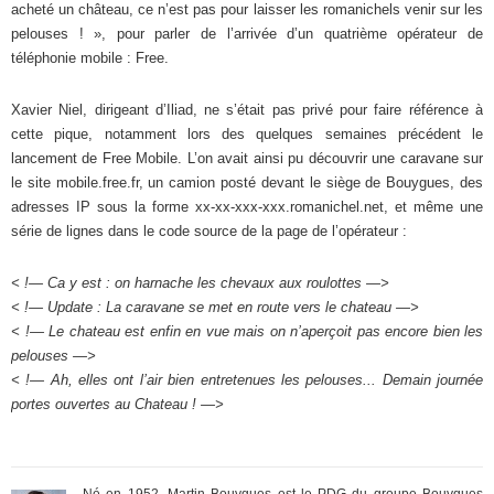
acheté un château, ce n’est pas pour laisser les romanichels venir sur les
pelouses ! », pour parler de l’arrivée d’un quatrième opérateur de
téléphonie mobile : Free.
Xavier Niel, dirigeant d’Iliad, ne s’était pas privé pour faire référence à
cette pique, notamment lors des quelques semaines précédent le
lancement de Free Mobile. L’on avait ainsi pu découvrir une caravane sur
le site mobile.free.fr, un camion posté devant le siège de Bouygues, des
adresses IP sous la forme xx-xx-xxx-xxx.romanichel.net, et même une
série de lignes dans le code source de la page de l’opérateur :
< !— Ca y est : on harnache les chevaux aux roulottes —>
< !— Update : La caravane se met en route vers le chateau —>
< !— Le chateau est enfin en vue mais on n’aperçoit pas encore bien les
pelouses —>
< !— Ah, elles ont l’air bien entretenues les pelouses... Demain journée
portes ouvertes au Chateau ! —>
Né en 1952, Martin Bouygues est le PDG du groupe Bouygues