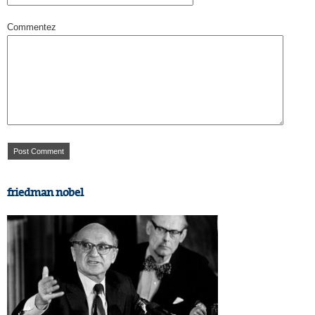
Commentez
friedman nobel