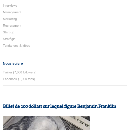
Interviews
Management
Marketing
Recrutement
Start-up
Stratégie
Tendances & Idées
Nous suivre
Twitter (7,000 followers)
Facebook (1,000 fans)
Billet de 100 dollars sur lequel figure Benjamin Franklin