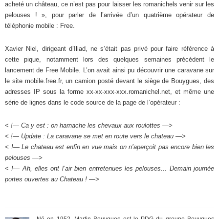
acheté un château, ce n’est pas pour laisser les romanichels venir sur les
pelouses ! », pour parler de l’arrivée d’un quatrième opérateur de
téléphonie mobile : Free.
Xavier Niel, dirigeant d’Iliad, ne s’était pas privé pour faire référence à
cette pique, notamment lors des quelques semaines précédent le
lancement de Free Mobile. L’on avait ainsi pu découvrir une caravane sur
le site mobile.free.fr, un camion posté devant le siège de Bouygues, des
adresses IP sous la forme xx-xx-xxx-xxx.romanichel.net, et même une
série de lignes dans le code source de la page de l’opérateur :
< !— Ca y est : on harnache les chevaux aux roulottes —>
< !— Update : La caravane se met en route vers le chateau —>
< !— Le chateau est enfin en vue mais on n’aperçoit pas encore bien les
pelouses —>
< !— Ah, elles ont l’air bien entretenues les pelouses... Demain journée
portes ouvertes au Chateau ! —>
Né en 1952, Martin Bouygues est le PDG du groupe Bouygues