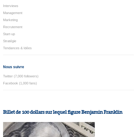
Interviews
Management
Marketing
Recrutement
Start-up
Stratégie
Tendances & Idées
Nous suivre
Twitter (7,000 followers)
Facebook (1,000 fans)
Billet de 100 dollars sur lequel figure Benjamin Franklin