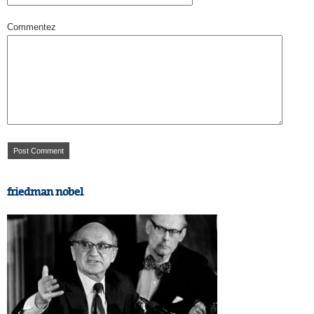
Commentez
friedman nobel