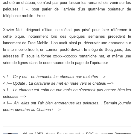
acheté un château, ce n’est pas pour laisser les romanichels venir sur les
pelouses ! », pour parler de l’arrivée d’un quatrième opérateur de
téléphonie mobile : Free.
Xavier Niel, dirigeant d’Iliad, ne s’était pas privé pour faire référence à
cette pique, notamment lors des quelques semaines précédent le
lancement de Free Mobile. L’on avait ainsi pu découvrir une caravane sur
le site mobile.free.fr, un camion posté devant le siège de Bouygues, des
adresses IP sous la forme xx-xx-xxx-xxx.romanichel.net, et même une
série de lignes dans le code source de la page de l’opérateur :
< !— Ca y est : on harnache les chevaux aux roulottes —>
< !— Update : La caravane se met en route vers le chateau —>
< !— Le chateau est enfin en vue mais on n’aperçoit pas encore bien les
pelouses —>
< !— Ah, elles ont l’air bien entretenues les pelouses... Demain journée
portes ouvertes au Chateau ! —>
Né en 1952, Martin Bouygues est le PDG du groupe Bouygues