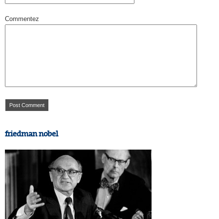
Commentez
friedman nobel