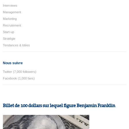
Interviews
Management
Marketing
Recrutement
Start-up
Stratégie
Tendances & Idées
Nous suivre
Twitter (7,000 followers)
Facebook (1,000 fans)
Billet de 100 dollars sur lequel figure Benjamin Franklin