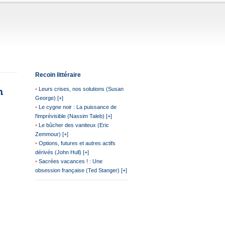
Recoin littéraire
n
•
Leurs crises, nos solutions (Susan
George) [+]
•
Le cygne noir : La puissance de
l'imprévisible (Nassim Taleb) [+]
•
Le bûcher des vaniteux (Eric
Zemmour) [+]
•
Options, futures et autres actifs
dérivés (John Hull) [+]
•
Sacrées vacances ! : Une
obsession française (Ted Stanger) [+]