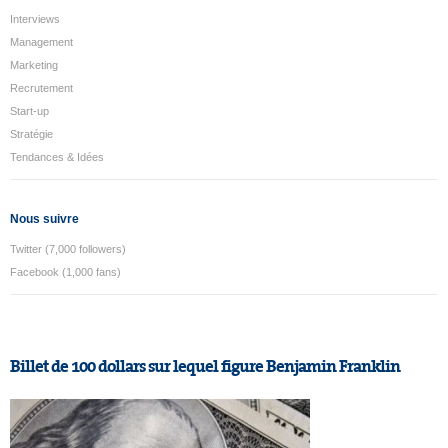
Interviews
Management
Marketing
Recrutement
Start-up
Stratégie
Tendances & Idées
Nous suivre
Twitter (7,000 followers)
Facebook (1,000 fans)
Billet de 100 dollars sur lequel figure Benjamin Franklin