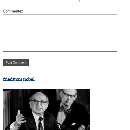
Commentez
friedman nobel