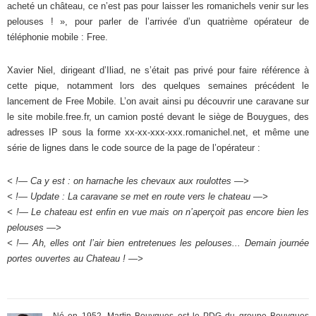
acheté un château, ce n’est pas pour laisser les romanichels venir sur les
pelouses ! », pour parler de l’arrivée d’un quatrième opérateur de
téléphonie mobile : Free.
Xavier Niel, dirigeant d’Iliad, ne s’était pas privé pour faire référence à
cette pique, notamment lors des quelques semaines précédent le
lancement de Free Mobile. L’on avait ainsi pu découvrir une caravane sur
le site mobile.free.fr, un camion posté devant le siège de Bouygues, des
adresses IP sous la forme xx-xx-xxx-xxx.romanichel.net, et même une
série de lignes dans le code source de la page de l’opérateur :
< !— Ca y est : on harnache les chevaux aux roulottes —>
< !— Update : La caravane se met en route vers le chateau —>
< !— Le chateau est enfin en vue mais on n’aperçoit pas encore bien les
pelouses —>
< !— Ah, elles ont l’air bien entretenues les pelouses... Demain journée
portes ouvertes au Chateau ! —>
Né en 1952, Martin Bouygues est le PDG du groupe Bouygues