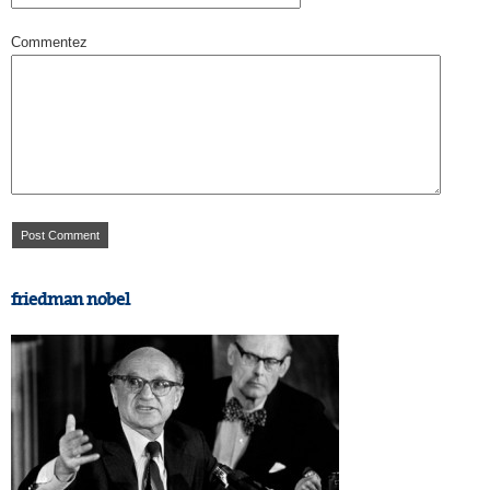
Commentez
friedman nobel