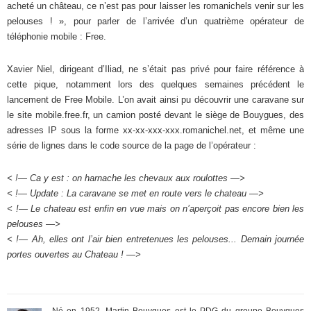
acheté un château, ce n’est pas pour laisser les romanichels venir sur les
pelouses ! », pour parler de l’arrivée d’un quatrième opérateur de
téléphonie mobile : Free.
Xavier Niel, dirigeant d’Iliad, ne s’était pas privé pour faire référence à
cette pique, notamment lors des quelques semaines précédent le
lancement de Free Mobile. L’on avait ainsi pu découvrir une caravane sur
le site mobile.free.fr, un camion posté devant le siège de Bouygues, des
adresses IP sous la forme xx-xx-xxx-xxx.romanichel.net, et même une
série de lignes dans le code source de la page de l’opérateur :
< !— Ca y est : on harnache les chevaux aux roulottes —>
< !— Update : La caravane se met en route vers le chateau —>
< !— Le chateau est enfin en vue mais on n’aperçoit pas encore bien les
pelouses —>
< !— Ah, elles ont l’air bien entretenues les pelouses... Demain journée
portes ouvertes au Chateau ! —>
Né en 1952, Martin Bouygues est le PDG du groupe Bouygues