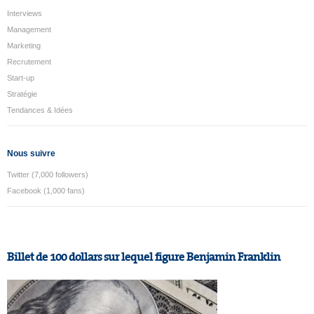
Interviews
Management
Marketing
Recrutement
Start-up
Stratégie
Tendances & Idées
Nous suivre
Twitter (7,000 followers)
Facebook (1,000 fans)
Billet de 100 dollars sur lequel figure Benjamin Franklin