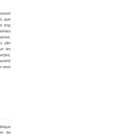
ouvoir
as, que
t trop
nérées
eprise,
s afin
ur les
arges,
émunéré
je veux
blique
tre de