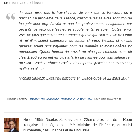
premier mandat obligent.
Je veux aussi que le travail paye. Je veux être le Président du p
d’achat. Le problème de la France, c’est que les salaires sont trop b
les prix sont trop élevés et que les prélèvements obligatoires son
pesants. Je veux que les heures supplémentaires soient toutes rému
25% de plus que les heures normales, quelle que soit la taille de l’entr
et qu’elles soient exonérées de toutes charges fiscales et sociale
qu’elles soient plus payantes pour les salariés et moins chères po
entreprises. Quatre heures de travail en plus par semaine sans ch
c’est 1.980 euros net en plus à la fin de l’année pour tout salarié r
au SMIC. Voilà la réalité ! Voilà la récompense justifiée de l’effort que 
mettre en place !
1
Nicolas Sarkozy, Extrait du discours en Guadeloupe, le 22 mars 2007
1. Nicolas Sarkozy,
Discours en Guadeloupe, prononcé le 22 mars 2007
, sites.univ-provence.fr
Né en 1955, Nicolas Sarkozy est le 23ème président de la Répu
française. Il a également été Ministre de l'Intérieur, et Minis
l'Économie, des Finances et de l'Industrie.