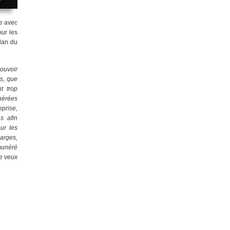
e avec
ur les
ilan du
ouvoir
as, que
t trop
nérées
eprise,
s afin
ur les
arges,
émunéré
je veux