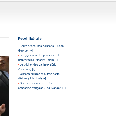
Recoin littéraire
•
Leurs crises, nos solutions (Susan
George) [+]
•
Le cygne noir : La puissance de
l'imprévisible (Nassim Taleb) [+]
•
Le bûcher des vaniteux (Eric
Zemmour) [+]
•
Options, futures et autres actifs
dérivés (John Hull) [+]
•
Sacrées vacances ! : Une
obsession française (Ted Stanger) [+]