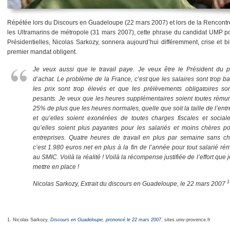
Répétée lors du Discours en Guadeloupe (22 mars 2007) et lors de la Rencontr
les Ultramarins de métropole (31 mars 2007), cette phrase du candidat UMP po
Présidentielles, Nicolas Sarkozy, sonnera aujourd’hui différemment, crise et b
premier mandat obligent.
Je veux aussi que le travail paye. Je veux être le Président du p
d’achat. Le problème de la France, c’est que les salaires sont trop b
les prix sont trop élevés et que les prélèvements obligatoires son
pesants. Je veux que les heures supplémentaires soient toutes rému
25% de plus que les heures normales, quelle que soit la taille de l’entr
et qu’elles soient exonérées de toutes charges fiscales et sociale
qu’elles soient plus payantes pour les salariés et moins chères po
entreprises. Quatre heures de travail en plus par semaine sans ch
c’est 1.980 euros net en plus à la fin de l’année pour tout salarié r
au SMIC. Voilà la réalité ! Voilà la récompense justifiée de l’effort que 
mettre en place !
1
Nicolas Sarkozy, Extrait du discours en Guadeloupe, le 22 mars 2007
1. Nicolas Sarkozy,
Discours en Guadeloupe, prononcé le 22 mars 2007
, sites.univ-provence.fr