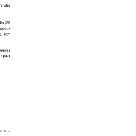
 rendre
in (25
rigueux
, sont
heures
er plus
cents →