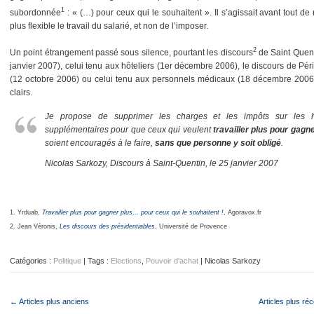
1
subordonnée
: « (…) pour ceux qui le souhaitent ». Il s’agissait avant tout de
plus flexible le travail du salarié, et non de l’imposer.
2
Un point étrangement passé sous silence, pourtant les discours
de Saint Quent
janvier 2007), celui tenu aux hôteliers (1er décembre 2006), le discours de Pé
(12 octobre 2006) ou celui tenu aux personnels médicaux (18 décembre 2006)
clairs.
Je propose de supprimer les charges et les impôts sur les 
supplémentaires pour que ceux qui veulent
travailler plus pour gagn
soient encouragés à le faire,
sans que personne y soit obligé
.
Nicolas Sarkozy, Discours à Saint-Quentin, le 25 janvier 2007
1. Yrduab,
Travailler plus pour gagner plus… pour ceux qui le souhaitent !
, Agoravox.fr
2. Jean Véronis,
Les discours des présidentiables
, Université de Provence
Catégories :
Politique
| Tags :
Elections
,
Pouvoir d'achat
| Nicolas Sarkozy
← Articles plus anciens
Articles plus ré